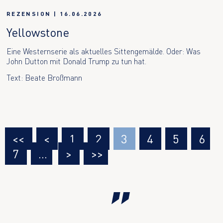
REZENSION
|
16.06.2026
Yellowstone
Eine Westernserie als aktuelles Sittengemälde. Oder: Was
John Dutton mit Donald Trump zu tun hat.
Text: Beate Broßmann
<<
<
1
2
3
4
5
6
7
…
>
>>