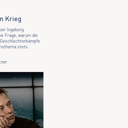
n Krieg
ber Ingeborg
e Frage, warum die
 Geschlechterkämpfe
ensthema stets
tner