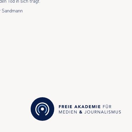
en Tod in sich trägt.
er Sandmann