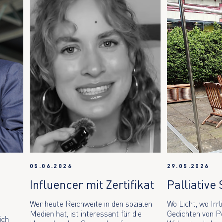
05.06.2026
29.05.2026
Influencer mit Zertifikat
Palliative 
Wer heute Reichweite in den sozialen
Wo Licht, wo Irrl
Medien hat, ist interessant für die
Gedichten von P
ich