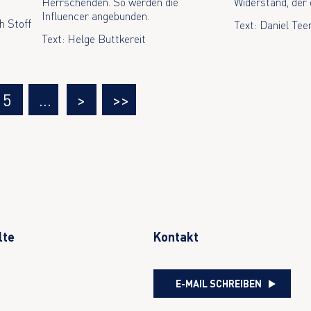
Herrschenden. So werden die
Widerstand, der d
Influencer angebunden.
ch Stoff
Text: Daniel Te
Text: Helge Buttkereit
5
…
>
>>
lte
Kontakt
E-MAIL SCHREIBEN