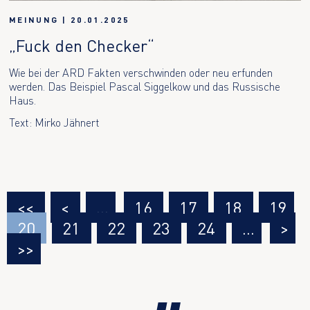
MEINUNG
|
20.01.2025
„Fuck den Checker“
Wie bei der ARD Fakten verschwinden oder neu erfunden
werden. Das Beispiel Pascal Siggelkow und das Russische
Haus.
Text: Mirko Jähnert
<<
<
…
16
17
18
19
20
21
22
23
24
…
>
>>