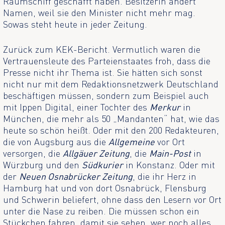
Raumschiff geschafft haben. Besitzerin ändert
Namen, weil sie den Minister nicht mehr mag.
Sowas steht heute in jeder Zeitung.
Zurück zum KEK-Bericht. Vermutlich waren die
Vertrauensleute des Parteienstaates froh, dass die
Presse nicht ihr Thema ist. Sie hätten sich sonst
nicht nur mit dem Redaktionsnetzwerk Deutschland
beschäftigen müssen, sondern zum Beispiel auch
mit Ippen Digital, einer Tochter des
Merkur
in
München, die mehr als 50 „Mandanten“ hat, wie das
heute so schön heißt. Oder mit den 200 Redakteuren,
die von Augsburg aus die
Allgemeine
vor Ort
versorgen, die
Allgäuer Zeitung
, die
Main-Post
in
Würzburg und den
Südkurier
in Konstanz. Oder mit
der
Neuen Osnabrücker Zeitung
, die ihr Herz in
Hamburg hat und von dort Osnabrück, Flensburg
und Schwerin beliefert, ohne dass den Lesern vor Ort
unter die Nase zu reiben. Die müssen schon ein
Stückchen fahren, damit sie sehen, wer noch alles