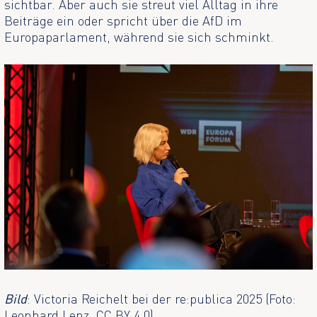
sichtbar. Aber auch sie streut viel Alltag in ihre
Beiträge ein oder spricht über die AfD im
Europaparlament, während sie sich schminkt.
Bild
: Victoria Reichelt bei der re:publica 2025 (Foto:
Leonhard Lenz, CC BY 4.0)