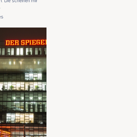
n. Die scheinen mir
.
es