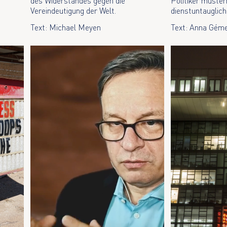
des Widerstandes gegen die
Politiker muster
Vereindeutigung der Welt.
dienstuntauglich
Text: Michael Meyen
Text: Anna Gém