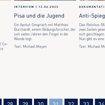
INTERVIEW
|
12.06.2023
DOKUMENTAT
Pisa und die Jugend
Anti-Spieg
Ein Apolut-Gespräch mit Matthias
Das Relotius-Bl
Burchardt, einem Bildungsforscher, der
zwei Seiten gew
seit vielen Jahren den Finger in die
sich geschlagen.
Wunde legt.
Nun gibt es eine
22 Co-
Text: Michael Meyen
Text: Michael M
ace
28
29
30
31
32
33
34