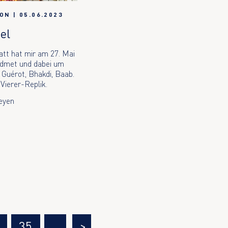
ION
|
05.06.2023
el
att hat mir am 27. Mai
idmet und dabei um
 Guérot, Bhakdi, Baab.
 Vierer-Replik.
eyen
35
…
>