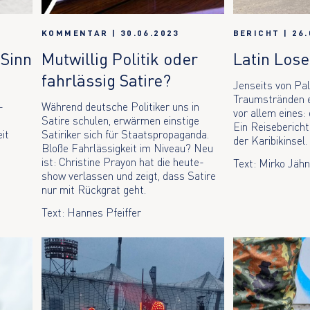
KOMMENTAR
|
30.06.2023
BERICHT
|
26.
 Sinn
Mutwillig Politik oder
Latin Lose
fahrlässig Satire?
Jenseits von Pa
Traumstränden e
-
Während deutsche Politiker uns in
vor allem eines:
Satire schulen, erwärmen einstige
Ein Reisebericht
eit
Satiriker sich für Staatspropaganda.
der Karibikinsel.
Bloße Fahrlässigkeit im Niveau? Neu
ist: Christine Prayon hat die heute-
Text: Mirko Jähn
show verlassen und zeigt, dass Satire
nur mit Rückgrat geht.
Text: Hannes Pfeiffer