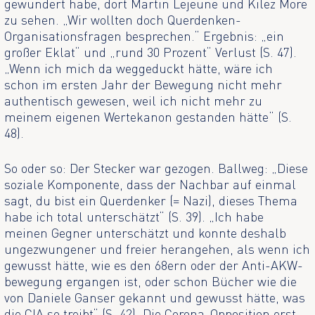
gewundert habe, dort Martin Lejeune und Kilez More
zu sehen. „Wir wollten doch Querdenken-
Organisationsfragen besprechen.“ Ergebnis: „ein
großer Eklat“ und „rund 30 Prozent“ Verlust (S. 47).
„Wenn ich mich da weggeduckt hätte, wäre ich
schon im ersten Jahr der Bewegung nicht mehr
authentisch gewesen, weil ich nicht mehr zu
meinem eigenen Wertekanon gestanden hätte“ (S.
48).
So oder so: Der Stecker war gezogen. Ballweg: „Diese
soziale Komponente, dass der Nachbar auf einmal
sagt, du bist ein Querdenker (= Nazi), dieses Thema
habe ich total unterschätzt“ (S. 39). „Ich habe
meinen Gegner unterschätzt und konnte deshalb
ungezwungener und freier herangehen, als wenn ich
gewusst hätte, wie es den 68ern oder der Anti-AKW-
bewegung ergangen ist, oder schon Bücher wie die
von Daniele Ganser gekannt und gewusst hätte, was
die CIA so treibt“ (S. 42). Die Corona-Opposition erst