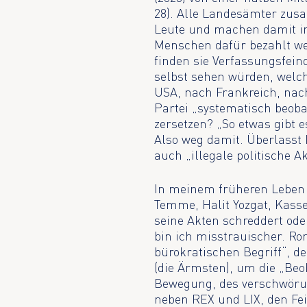
28). Alle Landesämter zus
Leute und machen damit ins
Menschen dafür bezahlt we
finden sie Verfassungsfein
selbst sehen würden, welch
USA, nach Frankreich, nach
Partei „systematisch beobac
zersetzen? „So etwas gibt e
Also weg damit. Überlasst 
auch „illegale politische Ak
In meinem früheren Leben 
Temme, Halit Yozgat, Kasse
seine Akten schreddert ode
bin ich misstrauischer. Ro
bürokratischen Begriff“, 
(die Ärmsten), um die „Be
Bewegung, des verschwörun
neben REX und LIX, den Fe