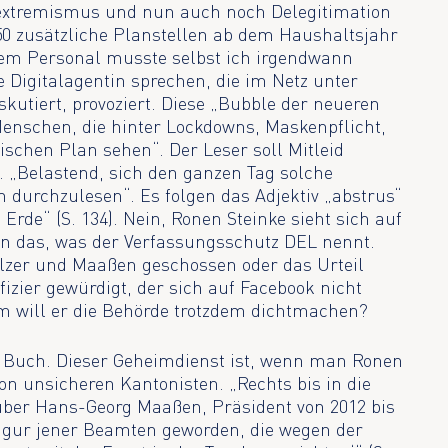
extremismus und nun auch noch Delegitimation
50 zusätzliche Planstellen ab dem Haushaltsjahr
eurem Personal musste selbst ich irgendwann
ne Digitalagentin sprechen, die im Netz unter
kutiert, provoziert. Diese „Bubble der neueren
enschen, die hinter Lockdowns, Maskenpflicht,
schen Plan sehen“. Der Leser soll Mitleid
 „Belastend, sich den ganzen Tag solche
durchzulesen“. Es folgen das Adjektiv „abstrus“
Erde“ (S. 134). Nein, Ronen Steinke sieht sich auf
en das, was der Verfassungsschutz DEL nennt.
elzer und Maaßen geschossen oder das Urteil
izier gewürdigt, der sich auf Facebook nicht
 will er die Behörde trotzdem dichtmachen?
im Buch. Dieser Geheimdienst ist, wenn man Ronen
von unsicheren Kantonisten. „Rechts bis in die
 über Hans-Georg Maaßen, Präsident von 2012 bis
figur jener Beamten geworden, die wegen der