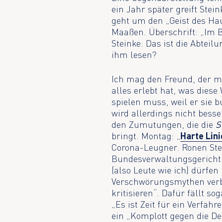
ein Jahr später greift Stei
geht um den „Geist des Ha
Maaßen. Überschrift: „Im
Steinke: Das ist die Abteil
ihm lesen?
Ich mag den Freund, der mi
alles erlebt hat, was diese 
spielen muss, weil er sie 
wird allerdings nicht bess
den Zumutungen, die die
S
bringt. Montag: „
Harte Lin
Corona-Leugner. Ronen Stei
Bundesverwaltungsgericht e
(also Leute wie ich) dürfen
Verschwörungsmythen verbre
kritisieren“. Dafür fällt s
„Es ist Zeit für ein Verfah
ein „Komplott gegen die De