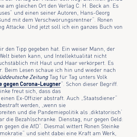
nke am gleichen Ort den Verlag C. H. Beck an. Es
uses“ und einen seiner Autoren, Hans-Georg
 Bund mit dem Verschwörungsrentner“. Ronen
ung Attacke. Und jetzt soll ich ein ganzes Buch von
r den Tipp gegeben hat. Ein weiser Mann, der
Welt bieten kann, und Intellektualität nicht
buchstäblich mit Haut und Haar verkörpert. Es
er. Beim Lesen schaue ich hin und wieder nach
üddeutsche Zeitung
Tag für Tag unters Volk
ie gegen Corona-Leugner
“. Schon dieser Begriff.
nke freut sich, dass das
inen Ex-Offizier abstraft. Auch „Staatsdiener“
 bestraft werden, „wenn sie
iten und die Pandemiepolitik als ‚diktatorisch‘
ogar die Bezahlschranke. Dienstag, nur gegen Geld:
ren gegen die AfD“. Diesmal wittert Ronen Steinke
mokratie“ und sieht dabei eine Kraft am Werk,