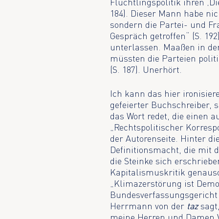
Flüchtlingspolitik ihren ‚Di
184). Dieser Mann habe nic
sondern die Partei- und Fr
Gespräch getroffen“ (S. 192
unterlassen. Maaßen in de
müssten die Parteien polit
(S. 187). Unerhört.
Ich kann das hier ironisier
gefeierter Buchschreiber, s
das Wort redet, die einen 
„Rechtspolitischer Korresp
der Autorenseite. Hinter di
Definitionsmacht, die mit
die Steinke sich erschriebe
Kapitalismuskritik genauso
„Klimazerstörung ist Demok
Bundesverfassungsgericht l
Herrmann von der
taz
sagt,
meine Herren und Damen Ve