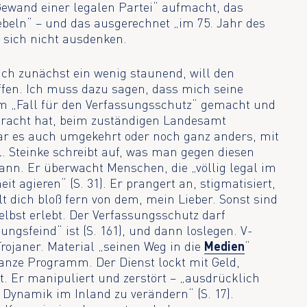
Gewand einer legalen Partei“ aufmacht, das
beln“ – und das ausgerechnet „im 75. Jahr des
sich nicht ausdenken.
 ich zunächst ein wenig staunend, will den
fen. Ich muss dazu sagen, dass mich seine
m „Fall für den Verfassungsschutz“ gemacht und
bracht hat, beim zuständigen Landesamt
war es auch umgekehrt oder noch ganz anders, mit
. Steinke schreibt auf, was man gegen diesen
ann. Er überwacht Menschen, die „völlig legal im
 agieren“ (S. 31). Er prangert an, stigmatisiert,
t dich bloß fern von dem, mein Lieber. Sonst sind
selbst erlebt. Der Verfassungsschutz darf
sungsfeind“ ist (S. 161), und dann loslegen. V-
rojaner. Material „seinen Weg in die
Medien
“
 ganze Programm. Der Dienst lockt mit Geld,
t. Er manipuliert und zerstört – „ausdrücklich
e Dynamik im Inland zu verändern“ (S. 17).