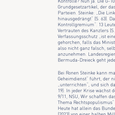
Kontrolle? Nun ja. Die G-
Grundgesetzartikel, der das
Parteien. Steinke: „Die Li
hinausgedrängt“ (S. 63). 
Kontrollgremium“. 13 Leut
Vertrauten des Kanzlers (S.
Verfassungsschutz „ist ei
gehorchen, falls das Ministe
also nicht ganz falsch, sel
anzunehmen. Landesregier
Bermuda-Dreieck geht jede 
Bei Ronen Steinke kann ma
Geheimdienst“ führt, der ni
„unterrichten“, und sich da
19): In jeder Krise wächst 
9/11, NSU, Wir schaffen da
Thema Rechtspopulismus“ (
Heute hat allein das Bund
(2023) von einer halben Mil