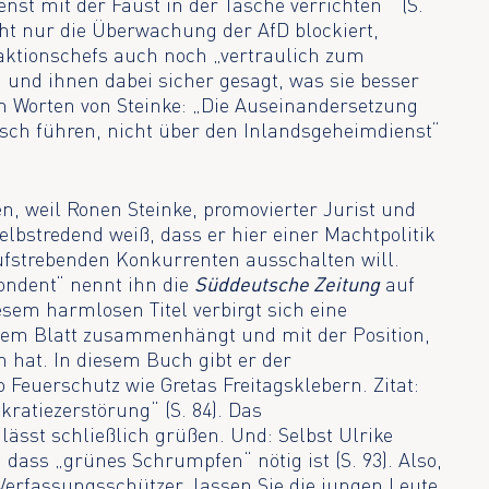
enst mit der Faust in der Tasche verrichten‘“ (S.
ht nur die Überwachung der AfD blockiert,
aktionschefs auch noch „vertraulich zum
) und ihnen dabei sicher gesagt, was sie besser
n Worten von Steinke: „Die Auseinandersetzung
isch führen, nicht über den Inlandsgeheimdienst“
en, weil Ronen Steinke, promovierter Jurist und
elbstredend weiß, dass er hier einer Machtpolitik
aufstrebenden Konkurrenten ausschalten will.
ondent“ nennt ihn die
Süddeutsche Zeitung
auf
esem harmlosen Titel verbirgt sich eine
 dem Blatt zusammenhängt und mit der Position,
n hat. In diesem Buch gibt er der
 Feuerschutz wie Gretas Freitagsklebern. Zitat:
ratiezerstörung“ (S. 84). Das
ässt schließlich grüßen. Und: Selbst Ulrike
 dass „grünes Schrumpfen“ nötig ist (S. 93). Also,
rfassungsschützer, lassen Sie die jungen Leute