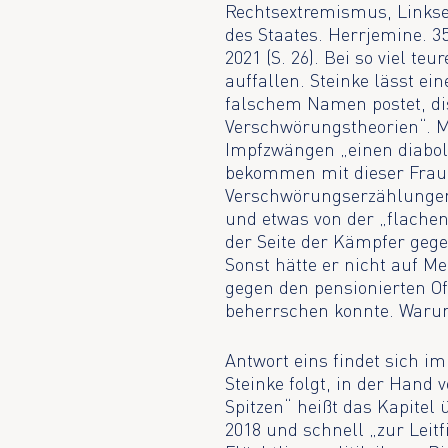
Rechtsextremismus, Links
des Staates. Herrjemine. 3
2021 (S. 26). Bei so viel t
auffallen. Steinke lässt ei
falschem Namen postet, dis
Verschwörungstheorien“. M
Impfzwängen „einen diaboli
bekommen mit dieser Frau.
Verschwörungserzählungen 
und etwas von der „flachen 
der Seite der Kämpfer geg
Sonst hätte er nicht auf M
gegen den pensionierten Off
beherrschen konnte. Warum
Antwort eins findet sich 
Steinke folgt, in der Hand 
Spitzen“ heißt das Kapitel
2018 und schnell „zur Leit