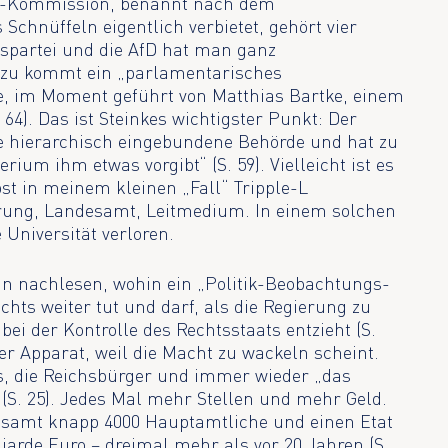
10-Kommission, benannt nach dem
 Schnüffeln eigentlich verbietet, gehört vier
nkspartei und die AfD hat man ganz
Dazu kommt ein „parlamentarisches
e, im Moment geführt von Matthias Bartke, einem
 64). Das ist Steinkes wichtigster Punkt: Der
ne hierarchisch eingebundene Behörde und hat zu
rium ihm etwas vorgibt“ (S. 59). Vielleicht ist es
bst in meinem kleinen „Fall“ Tripple-L
ung, Landesamt, Leitmedium. In einem solchen
Universität verloren.
n nachlesen, wohin ein „Politik-Beobachtungs-
chts weiter tut und darf, als die Regierung zu
bei der Kontrolle des Rechtsstaats entzieht (S.
der Apparat, weil die Macht zu wackeln scheint.
s, die Reichsbürger und immer wieder „das
S. 25). Jedes Mal mehr Stellen und mehr Geld.
esamt knapp 4000 Hauptamtliche und einen Etat
liarde Euro – dreimal mehr als vor 20 Jahren (S.