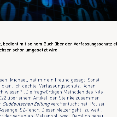
0
t, bedient mit seinem Buch über den Verfassungsschutz e
achsen schon umgesetzt wird.
en, Michael, hat mir ein Freund gesagt. Sonst
 ticken. Ich dachte: Verfassungsschutz. Ronen
lich wissen? „Die fragwürdigen Methoden des Nils
022 über einem Artikel, den Steinke zusammen
er
Süddeutschen Zeitung
veröffentlicht hat. Polizei
ssange. SZ-Tenor: Dieser Melzer geht „zu weit“.
t der Verlag ab. Melzer soll weg. Ziemlich genau