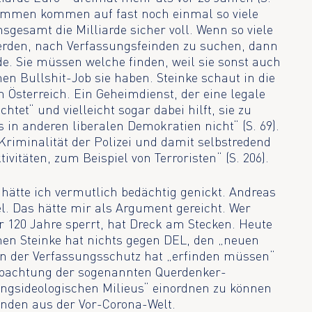
ammen kommen auf fast noch einmal so viele
gesamt die Milliarde sicher voll. Wenn so viele
rden, nach Verfassungsfeinden zu suchen, dann
de. Sie müssen welche finden, weil sie sonst auch
en Bullshit-Job sie haben. Steinke schaut in die
 Österreich. Ein Geheimdienst, der eine legale
htet“ und vielleicht sogar dabei hilft, sie zu
s in anderen liberalen Demokratien nicht“ (S. 69).
Kriminalität der Polizei und damit selbstredend
tivitäten, zum Beispiel von Terroristen“ (S. 206).
hätte ich vermutlich bedächtig genickt. Andreas
l. Das hätte mir als Argument gereicht. Wer
r 120 Jahre sperrt, hat Dreck am Stecken. Heute
nen Steinke hat nichts gegen DEL, den „neuen
den der Verfassungsschutz hat „erfinden müssen“
obachtung der sogenannten Querdenker-
gsideologischen Milieus“ einordnen zu können
inden aus der Vor-Corona-Welt.