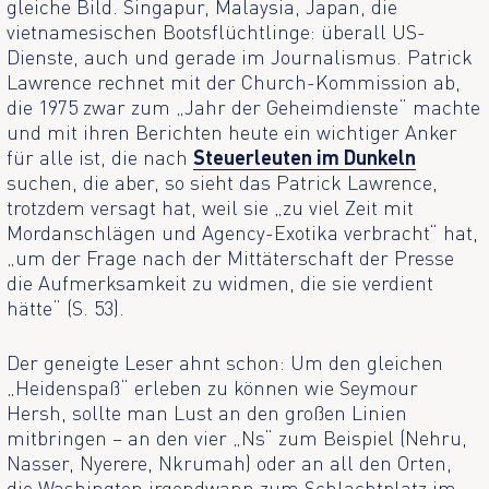
gleiche Bild. Singapur, Malaysia, Japan, die
vietnamesischen Bootsflüchtlinge: überall US-
Dienste, auch und gerade im Journalismus. Patrick
Lawrence rechnet mit der Church-Kommission ab,
die 1975 zwar zum „Jahr der Geheimdienste“ machte
und mit ihren Berichten heute ein wichtiger Anker
für alle ist, die nach
Steuerleuten im Dunkeln
suchen, die aber, so sieht das Patrick Lawrence,
trotzdem versagt hat, weil sie „zu viel Zeit mit
Mordanschlägen und Agency-Exotika verbracht“ hat,
„um der Frage nach der Mittäterschaft der Presse
die Aufmerksamkeit zu widmen, die sie verdient
hätte“ (S. 53).
Der geneigte Leser ahnt schon: Um den gleichen
„Heidenspaß“ erleben zu können wie Seymour
Hersh, sollte man Lust an den großen Linien
mitbringen – an den vier „Ns“ zum Beispiel (Nehru,
Nasser, Nyerere, Nkrumah) oder an all den Orten,
die Washington irgendwann zum Schlachtplatz im