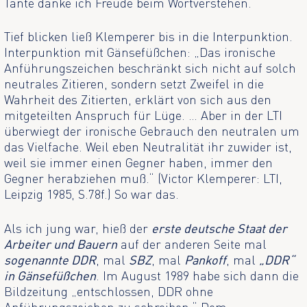
Tante danke ich Freude beim Wortverstehen.
Tief blicken ließ Klemperer bis in die Interpunktion.
Interpunktion mit Gänsefüßchen: „Das ironische
Anführungszeichen beschränkt sich nicht auf solch
neutrales Zitieren, sondern setzt Zweifel in die
Wahrheit des Zitierten, erklärt von sich aus den
mitgeteilten Anspruch für Lüge. … Aber in der LTI
überwiegt der ironische Gebrauch den neutralen um
das Vielfache. Weil eben Neutralität ihr zuwider ist,
weil sie immer einen Gegner haben, immer den
Gegner herabziehen muß.“ (Victor Klemperer: LTI,
Leipzig 1985, S.78f.) So war das.
Als ich jung war, hieß der
erste deutsche Staat der
Arbeiter und Bauern
auf der anderen Seite mal
sogenannte DDR
, mal
SBZ
, mal
Pankoff
, mal
„DDR“
in Gänsefüßchen
. Im August 1989 habe sich dann die
Bildzeitung „entschlossen, DDR ohne
Anführungszeichen zu schreiben.“ Dem