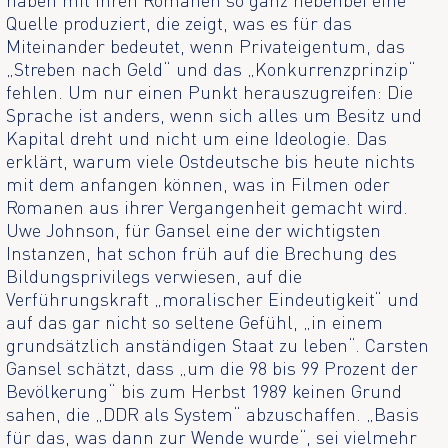
haben mit ihren Romanen so ganz nebenbei eine
Quelle produziert, die zeigt, was es für das
Miteinander bedeutet, wenn Privateigentum, das
„Streben nach Geld“ und das „Konkurrenzprinzip“
fehlen. Um nur einen Punkt herauszugreifen: Die
Sprache ist anders, wenn sich alles um Besitz und
Kapital dreht und nicht um eine Ideologie. Das
erklärt, warum viele Ostdeutsche bis heute nichts
mit dem anfangen können, was in Filmen oder
Romanen aus ihrer Vergangenheit gemacht wird.
Uwe Johnson, für Gansel eine der wichtigsten
Instanzen, hat schon früh auf die Brechung des
Bildungsprivilegs verwiesen, auf die
Verführungskraft „moralischer Eindeutigkeit“ und
auf das gar nicht so seltene Gefühl, „in einem
grundsätzlich anständigen Staat zu leben“. Carsten
Gansel schätzt, dass „um die 98 bis 99 Prozent der
Bevölkerung“ bis zum Herbst 1989 keinen Grund
sahen, die „DDR als System“ abzuschaffen. „Basis
für das, was dann zur Wende wurde“, sei vielmehr