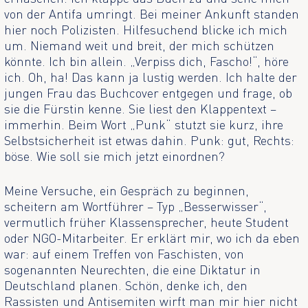
von der Antifa umringt. Bei meiner Ankunft standen
hier noch Polizisten. Hilfesuchend blicke ich mich
um. Niemand weit und breit, der mich schützen
könnte. Ich bin allein. „Verpiss dich, Fascho!“, höre
ich. Oh, ha! Das kann ja lustig werden. Ich halte der
jungen Frau das Buchcover entgegen und frage, ob
sie die Fürstin kenne. Sie liest den Klappentext –
immerhin. Beim Wort „Punk“ stutzt sie kurz, ihre
Selbstsicherheit ist etwas dahin. Punk: gut, Rechts:
böse. Wie soll sie mich jetzt einordnen?
Meine Versuche, ein Gespräch zu beginnen,
scheitern am Wortführer – Typ „Besserwisser“,
vermutlich früher Klassensprecher, heute Student
oder NGO-Mitarbeiter. Er erklärt mir, wo ich da eben
war: auf einem Treffen von Faschisten, von
sogenannten Neurechten, die eine Diktatur in
Deutschland planen. Schön, denke ich, den
Rassisten und Antisemiten wirft man mir hier nicht