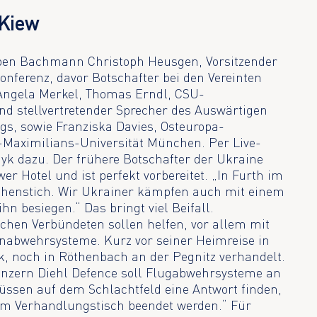
 Kiew
ben Bachmann Christoph Heusgen, Vorsitzender
nferenz, davor Botschafter bei den Vereinten
Angela Merkel, Thomas Erndl, CSU-
d stellvertretender Sprecher des Auswärtigen
s, sowie Franziska Davies, Osteuropa-
g-Maximilians-Universität München. Per Live-
yk dazu. Der frühere Botschafter der Ukraine
r Hotel und ist perfekt vorbereitet. „In Furth im
chenstich. Wir Ukrainer kämpfen auch mit einem
n besiegen.“ Das bringt viel Beifall.
chen Verbündeten sollen helfen, vor allem mit
nabwehrsysteme. Kurz vor seiner Heimreise in
k, noch in Röthenbach an der Pegnitz verhandelt.
nzern Diehl Defence soll Flugabwehrsysteme an
müssen auf dem Schlachtfeld eine Antwort finden,
am Verhandlungstisch beendet werden.“ Für