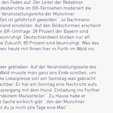
en Faden auf. Der Leiter der Redaktion
desberichte im BR-Fernsehen moderiert die
ne Veranstaltungsreihe der Münchner
 Zeit ist gefährlich geworden“, so Bachmann.
land einstellen. Auf den Bildschirmen erscheint
len BR-Umfrage. 28 Prozent der Bayern sind
 beunruhigt. Deutschlandweit blicken nur elf
die Zukunft, 85 Prozent sind beunruhigt. Was das
wir heute mit Ihnen hier in Furth im Wald ins
leer geblieben. Auf der Veranstaltungsseite des
 Wald musste man ganz ans Ende scrollen, um
„Die Lokalpresse soll am Samstag was gebracht
achbar. Er hat am Sonntag eine Nachricht aufs
ziergang mit dem Hund. Einladung ins Further
ndeinem Mailverteiler“. Zu Hause habe er
ie Sache wirklich gibt. „Von der Münchner
t du ja nicht alle Tage eine Mail.“