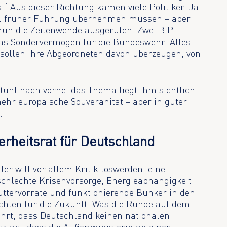
“ Aus dieser Richtung kämen viele Politiker. Ja,
iel früher Führung übernehmen müssen – aber
nun die Zeitenwende ausgerufen. Zwei BIP-
das Sondervermögen für die Bundeswehr. Alles
e sollen ihre Abgeordneten davon überzeugen, von
.
tuhl nach vorne, das Thema liegt ihm sichtlich.
hr europäische Souveränität – aber in guter
.
erheitsrat für Deutschland
er will vor allem Kritik loswerden: eine
schlechte Krisenvorsorge, Energieabhängigkeit
ttervorräte und funktionierende Bunker in den
chten für die Zukunft. Was die Runde auf dem
ührt, dass Deutschland keinen nationalen
rklärt, dass die Außenministerin an einer