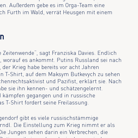
ren. Außerdem gebe es im Orga-Team eine
ch Furth im Wald, verrät Heusgen mit einem
en
ie Zeitenwende“, sagt Franziska Davies. Endlich
en, worauf es ankommt. Putins Russland sei nach
 der Krieg habe bereits vor acht Jahren
ein T-Shirt, auf dem Maksym Butkevych zu sehen
henrechtsaktivist und Pazifist, erklärt sie. Nach
be sie ihn kennen- und schätzengelernt.
nd kämpfen gegangen und in russische
s T-Shirt fordert seine Freilassung.
endorf gibt es viele russischstämmige
ndl. Die Einstellung zum Krieg nimmt er als
ie Jungen sehen darin ein Verbrechen, die