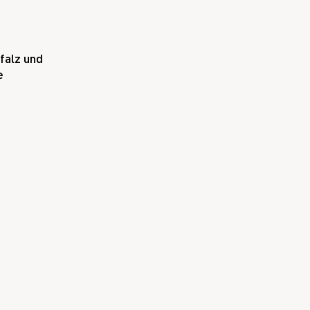
falz und
e