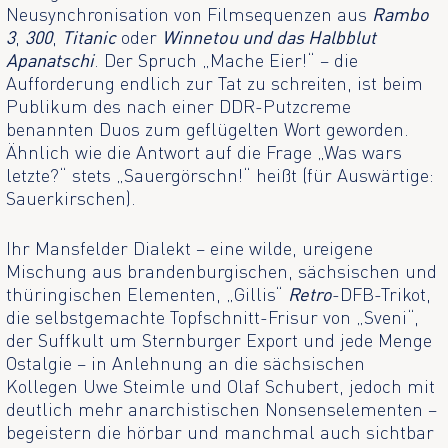
Neusynchronisation von Filmsequenzen aus
Rambo
3
,
300
,
Titanic
oder
Winnetou und das Halbblut
Apanatschi
. Der Spruch „Mache Eier!“ – die
Aufforderung endlich zur Tat zu schreiten, ist beim
Publikum des nach einer DDR-Putzcreme
benannten Duos zum geflügelten Wort geworden.
Ähnlich wie die Antwort auf die Frage „Was wars
letzte?“ stets „Sauergörschn!“ heißt (für Auswärtige:
Sauerkirschen).
Ihr Mansfelder Dialekt – eine wilde, ureigene
Mischung aus brandenburgischen, sächsischen und
thüringischen Elementen, „Gillis“
Retro
-DFB-Trikot,
die selbstgemachte Topfschnitt-Frisur von „Sveni“,
der Suffkult um Sternburger Export und jede Menge
Ostalgie – in Anlehnung an die sächsischen
Kollegen Uwe Steimle und Olaf Schubert, jedoch mit
deutlich mehr anarchistischen Nonsenselementen –
begeistern die hörbar und manchmal auch sichtbar