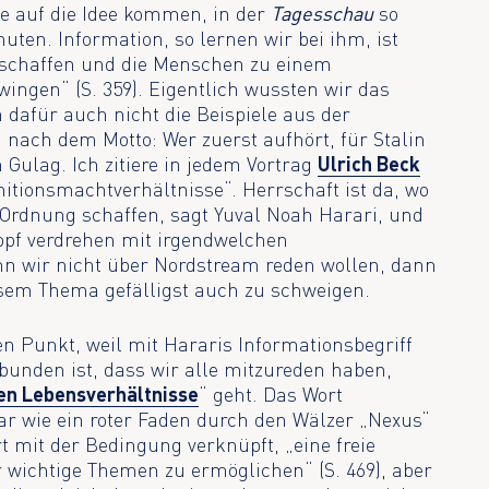
ie auf die Idee kommen, in der
Tagesschau
so
uten. Information, so lernen wir bei ihm, ist
 schaffen und die Menschen zu einem
ingen“ (S. 359). Eigentlich wussten wir das
 dafür auch nicht die Beispiele aus der
i nach dem Motto: Wer zuerst aufhört, für Stalin
 Gulag. Ich zitiere in jedem Vortrag
Ulrich Beck
nitionsmachtverhältnisse“. Herrschaft ist da, wo
. Ordnung schaffen, sagt Yuval Noah Harari, und
pf verdrehen mit irgendwelchen
n wir nicht über Nordstream reden wollen, dann
esem Thema gefälligst auch zu schweigen.
en Punkt, weil mit Hararis Informationsbegriff
rbunden ist, dass wir alle mitzureden haben,
en Lebensverhältnisse
“ geht. Das Wort
ar wie ein roter Faden durch den Wälzer „Nexus“
t mit der Bedingung verknüpft, „eine freie
r wichtige Themen zu ermöglichen“ (S. 469), aber