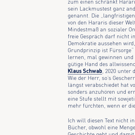
zum einen schränkt Harari 
sein Lackmustest ganz and
genannt. Die „langfristigen
von den Hararis dieser Wel
Mindestmaß an sozialer Ord
freie Gespräch darf nicht in
Demokratie aussehen wird,
Grundprinzip ist Fürsorge“ 
lernen, mal gewinnen und 
gütige Hand des allwissen
Klaus Schwab
, 2020 unter 
Wie der Herr, so’s Gescher
längst verabschiedet hat v
sonders anzuhören und er
eine Stufe stellt mit sowj
mehr fürchten, wenn er di
Ich will diesen Text nicht 
Bücher, obwohl eine Menge 
Geschichte geht und damit 