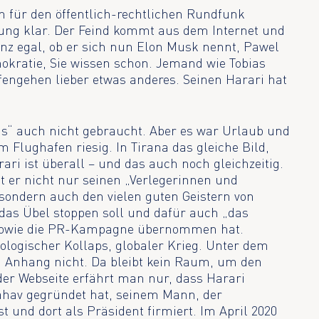
für den öffentlich-rechtlichen Rundfunk
htung klar. Der Feind kommt aus dem Internet und
z egal, ob er sich nun Elon Musk nennt, Pawel
okratie, Sie wissen schon. Jemand wie Tobias
afengehen lieber etwas anderes. Seinen Harari hat
us“ auch nicht gebraucht. Aber es war Urlaub und
 Flughafen riesig. In Tirana das gleiche Bild,
rari ist überall – und das auch noch gleichzeitig.
kt er nicht nur seinen „Verlegerinnen und
, sondern auch den vielen guten Geistern von
e das Übel stoppen soll und dafür auch „das
sowie die PR-Kampagne übernommen hat.
kologischer Kollaps, globaler Krieg. Unter dem
 Anhang nicht. Da bleibt kein Raum, um den
der Webseite erfährt man nur, dass Harari
Yahav gegründet hat, seinem Mann, der
st und dort als Präsident firmiert. Im April 2020