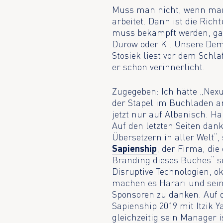
Muss man nicht, wenn man 
arbeitet. Dann ist die Ric
muss bekämpft werden, gan
Durow oder KI. Unsere Dem
Stosiek liest vor dem Schl
er schon verinnerlicht.
Zugegeben: Ich hätte „Nex
der Stapel im Buchladen am
jetzt nur auf Albanisch. Ha
Auf den letzten Seiten dan
Übersetzern in aller Welt“
Sapienship
, der Firma, di
Branding dieses Buches“ 
Disruptive Technologien, ö
machen es Harari und sein
Sponsoren zu danken. Auf 
Sapienship 2019 mit Itzik 
gleichzeitig sein Manager i