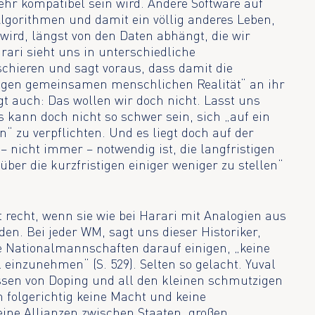
ehr kompatibel sein wird. Andere Software auf
gorithmen und damit ein völlig anderes Leben,
 wird, längst von den Daten abhängt, die wir
rari sieht uns in unterschiedliche
chieren und sagt voraus, dass damit die
nzigen gemeinsamen menschlichen Realität“ an ihr
gt auch: Das wollen wir doch nicht. Lasst uns
kann doch nicht so schwer sein, sich „auf ein
n“ zu verpflichten. Und es liegt doch auf der
nicht immer – notwendig ist, die langfristigen
ber die kurzfristigen einiger weniger zu stellen“
st recht, wenn sie wie bei Harari mit Analogien aus
en. Bei jeder WM, sagt uns dieser Historiker,
e Nationalmannschaften darauf einigen, „keine
 einzunehmen“ (S. 529). Selten so gelacht. Yuval
ssen von Doping und all den kleinen schmutzigen
n folgerichtig keine Macht und keine
ine Allianzen zwischen Staaten, großen