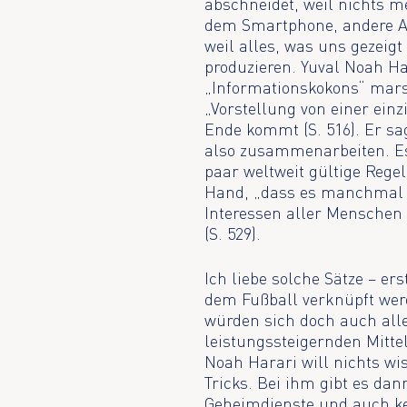
abschneidet, weil nichts m
dem Smartphone, andere Al
weil alles, was uns gezeigt
produzieren. Yuval Noah Ha
„Informationskokons“ mars
„Vorstellung von einer ei
Ende kommt (S. 516). Er sa
also zusammenarbeiten. Es 
paar weltweit gültige Regel
Hand, „dass es manchmal – 
Interessen aller Menschen ü
(S. 529).
Ich liebe solche Sätze – er
dem Fußball verknüpft werd
würden sich doch auch all
leistungssteigernden Mittel
Noah Harari will nichts wi
Tricks. Bei ihm gibt es dan
Geheimdienste und auch ke