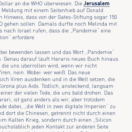
 Dollar an die WHO überwiesen. Die
Jerusalem
 Meldung mit einem Seitenhieb auf Donald
 Hinweis, dass von der Gates-Stiftung sogar 150
HO gehen sollen. Damals durfte noch Melinda mit
is nach Israel rufen, dass die „Pandemie“ eine
tion“ erfordere.
dabei bewenden lassen und das Wort „Pandemie“
n. Genau darauf läuft Hararis neues Buch hinaus.
 die uns überrollen wird, wenn wir nicht
iren, nein. Wobei: wer weiß. Das neue
ch Viren ausdenken und in die Welt setzen, die
Corona plus Aids. Tödlich, ansteckend, langsam
einer der vielen Tode, die uns bald drohen. Das
ari, ist ganz anders als wir, aber trotzdem
e dabei, „die Welt in zwei digitale Imperien“ zu
nd dort die Chinesen, getrennt nicht durch einen
 im Kalten Krieg, sondern durch einen „Silicon
 buchstäblich jeden Kontakt zur anderen Seite