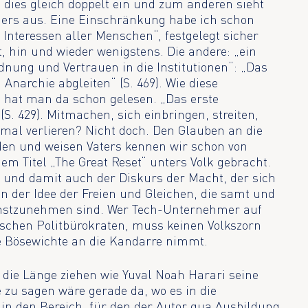
dies gleich doppelt ein und zum anderen sieht
ers aus. Eine Einschränkung habe ich schon
 Interessen aller Menschen“, festgelegt sicher
t, hin und wieder wenigstens. Die andere: „ein
nung und Vertrauen in die Institutionen“: „Das
 Anarchie abgleiten“ (S. 469). Wie diese
 hat man da schon gelesen. „Das erste
(S. 429). Mitmachen, sich einbringen, streiten,
mal verlieren? Nicht doch. Den Glauben an die
den und weisen Vaters kennen wir schon von
dem Titel „The Great Reset“ unters Volk gebracht.
r und damit auch der Diskurs der Macht, der sich
on der Idee der Freien und Gleichen, die samt und
nstzunehmen sind. Wer Tech-Unternehmer auf
etischen Politbürokraten, muss keinen Volkszorn
e Bösewichte an die Kandarre nimmt.
in die Länge ziehen wie Yuval Noah Harari seine
zu sagen wäre gerade da, wo es in die
in den Bereich, für den der Autor qua Ausbildung