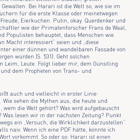
walten. Bei Harari ist die Welt so, wie sie im
üchern für die erste Klasse oder meinetwegen
, Freude, Eierkuchen. Putin, okay. Querdenker und
chaftler wie der Primatenforscher Frans de Waal,
nd Populisten behauptet, dass Menschen wie
an Macht interessiert“ seien und „diese
hinter einer dünnen und wandelbaren Fassade von
rgen würden (S. 531). Geht solchen
n Leim, Leute. Folgt lieber mir, dem Günstling
 und dem Propheten von Trans- und
ißt auch und vielleicht in erster Linie:
. Wie sehen die Mythen aus, die heute und
n, wem die Welt gehört? Was wird aufgebauscht
 Was lesen wir in der nächsten Zeitung? Punkt
swegs ein „Versuch, die Wirklichkeit darzustellen“.
alls naiv. Wenn ich eine PDF hätte, könnte ich
Wort vorkommt. So oder so: Harari ist einen