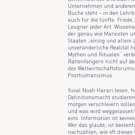
Unternehmen und anderen Ge
Buche steht – in den Lehrb
auch für die fünfte. Friede
Leugner jeder Art. Wissens
der genau wie Marxisten u
Staaten „einzig und allein 
unveränderliche Realität 
Mythen und Ritualen“ verbe
Rattenfängern nicht auf de
des Weltwirtschaftsforums
Posthumanismus.
Yuval Noah Harari lesen, he
Definitionsmacht studieren
morgen verschleiern solle
und was wird weggelassen?
eins: Information ist keine
Wer das glaubt, ist bestenf
nachzählen, wie oft dieses 