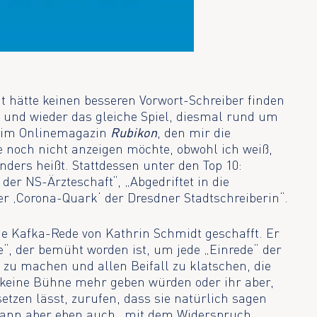
t hätte keinen besseren Vorwort-Schreiber finden
 und wieder das gleiche Spiel, diesmal rund um
im Onlinemagazin
Rubikon
, den mir die
 noch nicht anzeigen möchte, obwohl ich weiß,
nders heißt. Stattdessen unter den Top 10:
 der NS-Ärzteschaft“, „Abgedriftet in die
r ‚Corona-Quark‘ der Dresdner Stadtschreiberin“.
die Kafka-Rede von Kathrin Schmidt geschafft. Er
“, der bemüht worden ist, um jede „Einrede“ der
g zu machen und allen Beifall zu klatschen, die
 keine Bühne mehr geben würden oder ihr aber,
etzen lässt, zurufen, dass sie natürlich sagen
 dann aber eben auch „mit dem Widerspruch