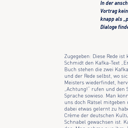
In der ansc
Vortrag kein
knapp als „p
Dialoge finde
Zugegeben: Diese Rede ist k
Schmidt den Kafka-Text „En
Buch stehen die zwei Kafk
und der Rede selbst, wo si
Meisters wiederfindet, he
„Achtung!“ rufen und den S
Sprache sowieso. Man könnt
uns doch Rätsel mitgeben 
dabei etwas gelernt zu ha
Crème der deutschen Kultu
Schnabel gewachsen ist. K