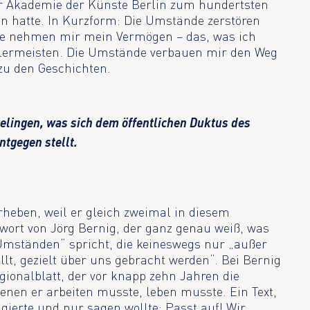
r Akademie der Künste Berlin zum hundertsten
n hatte. In Kurzform: Die Umstände zerstören
e nehmen mir mein Vermögen – das, was ich
allermeisten. Die Umstände verbauen mir den Weg
zu den Geschichten.
gelingen, was sich dem öffentlichen Duktus des
tgegen stellt.
rheben, weil er gleich zweimal in diesem
rwort von Jörg Bernig, der ganz genau weiß, was
„Umständen“ spricht, die keineswegs nur „außer
llt, gezielt über uns gebracht werden“. Bei Bernig
gionalblatt, der vor knapp zehn Jahren die
nen er arbeiten musste, leben musste. Ein Text,
ierte und nur sagen wollte: Passt auf! Wir