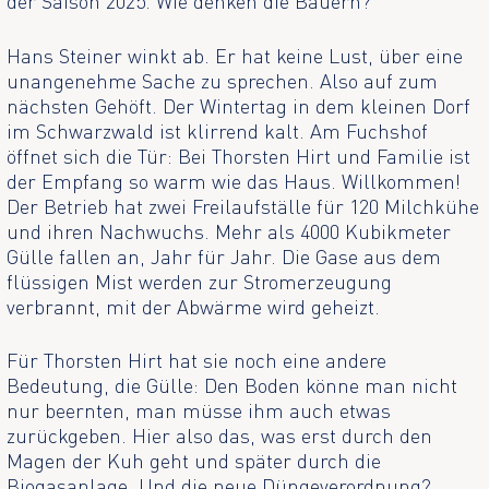
der Saison 2025. Wie denken die Bauern?
Hans Steiner winkt ab. Er hat keine Lust, über eine
unangenehme Sache zu sprechen. Also auf zum
nächsten Gehöft. Der Wintertag in dem kleinen Dorf
im Schwarzwald ist klirrend kalt. Am Fuchshof
öffnet sich die Tür: Bei Thorsten Hirt und Familie ist
der Empfang so warm wie das Haus. Willkommen!
Der Betrieb hat zwei Freilaufställe für 120 Milchkühe
und ihren Nachwuchs. Mehr als 4000 Kubikmeter
Gülle fallen an, Jahr für Jahr. Die Gase aus dem
flüssigen Mist werden zur Stromerzeugung
verbrannt, mit der Abwärme wird geheizt.
Für Thorsten Hirt hat sie noch eine andere
Bedeutung, die Gülle: Den Boden könne man nicht
nur beernten, man müsse ihm auch etwas
zurückgeben. Hier also das, was erst durch den
Magen der Kuh geht und später durch die
Biogasanlage. Und die neue Düngeverordnung?