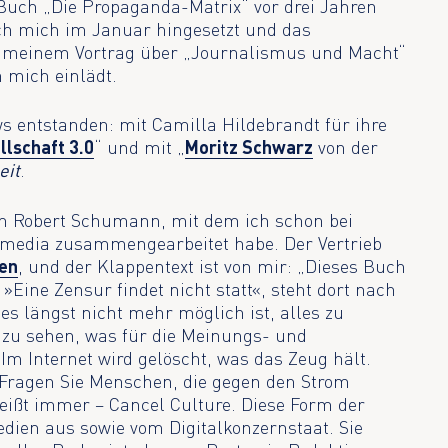
Buch „Die Propaganda-Matrix“ vor drei Jahren
ich mich im Januar hingesetzt und das
n meinem Vortrag über „Journalismus und Macht“
 mich einlädt.
ws entstanden: mit Camilla Hildebrandt für ihre
llschaft 3.0
“ und mit „
Moritz Schwarz
von der
eit
.
ch Robert Schumann, mit dem ich schon bei
media zusammengearbeitet habe. Der Vertrieb
en
, und der Klappentext ist von mir: „Dieses Buch
»Eine Zensur findet nicht statt«, steht dort nach
l es längst nicht mehr möglich ist, alles zu
 zu sehen, was für die Meinungs- und
Im Internet wird gelöscht, was das Zeug hält.
Fragen Sie Menschen, die gegen den Strom
ißt immer – Cancel Culture. Diese Form der
dien aus sowie vom Digitalkonzernstaat. Sie