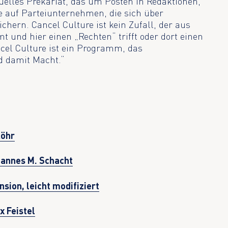
ktuelles Prekariat, das um Posten in Redaktionen,
e auf Parteiunternehmen, die sich über
chern. Cancel Culture ist kein Zufall, der aus
t und hier einen „Rechten“ trifft oder dort einen
cel Culture ist ein Programm, das
d damit Macht.“
Röhr
hannes M. Schacht
sion, leicht modifiziert
x Feistel