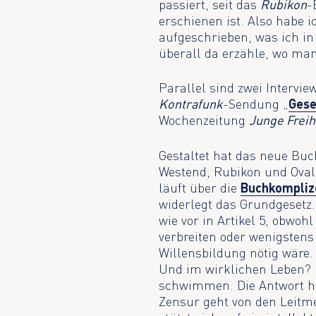
passiert, seit das
Rubikon
-
erschienen ist. Also habe 
aufgeschrieben, was ich i
überall da erzähle, wo man
Parallel sind zwei Intervie
Kontrafunk
-Sendung „
Gese
Wochenzeitung
Junge Freih
Gestaltet hat das neue Bu
Westend, Rubikon und Oval
läuft über die
Buchkompliz
widerlegt das Grundgesetz. 
wie vor in Artikel 5, obwoh
verbreiten oder wenigstens
Willensbildung nötig wäre. 
Und im wirklichen Leben? 
schwimmen. Die Antwort he
Zensur geht von den Leitme