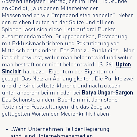
Abstand längsten Beitrag, der im Titel „15 Gründe“
ankündigt, „aus denen Mitarbeiter der
Massenmedien wie Propagandisten handeln“. Neben
den reichen Leuten an der Spitze und all den
Spionen lässt sich diese Liste auf drei Punkte
zusammendampfen: Gruppendenken, Bestechung
mit Exklusivnachrichten und Rekrutierung von
Mittelschichtskindern. Das Zitat zu Punkt eins: „Man
ist sich bewusst, wofür man belohnt wird und wofür
man bestraft oder nicht belohnt wird“ (S. 36).
Upton
Sinclair
hat dazu „Eigentum der Eigentümer“
gesagt. Das Netz an Abhängigkeiten. Die Punkte zwei
und drei sind selbsterklärend und nachzulesen
unter anderem bei mir oder bei
Batya Ungar-Sargon
.
Das Schönste an dem Büchlein mit Johnstone-
Texten sind Feststellungen, die das Zeug zu
geflügelten Worten der Medienkritik haben:
„Wenn Unternehmen Teil der Regierung
sind, sind Unternehmensmedien