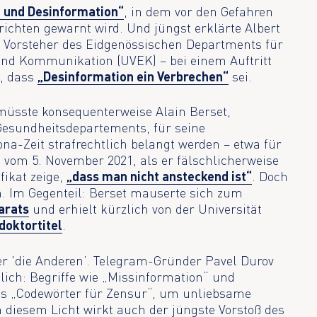
n und Desinformation“
, in dem vor den Gefahren
ichten gewarnt wird. Und jüngst erklärte Albert
 Vorsteher des Eidgenössischen Departments für
und Kommunikation (UVEK) – bei einem Auftritt
, dass
„Desinformation ein Verbrechen“
sei.
 müsste konsequenterweise Alain Berset,
Gesundheitsdepartements, für seine
na-Zeit strafrechtlich belangt werden – etwa für
a vom 5. November 2021, als er fälschlicherweise
fikat zeige,
„dass man nicht ansteckend ist“
. Doch
. Im Gegenteil: Berset mauserte sich zum
arats
und erhielt kürzlich von der Universität
doktortitel
.
r 'die Anderen’. Telegram-Gründer Pavel Durov
lich: Begriffe wie „Missinformation“ und
ls „Codewörter für Zensur“, um unliebsame
diesem Licht wirkt auch der jüngste Vorstoß des