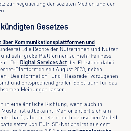
tz zur Regulierung der sozialen Medien und der
en.
ekündigten Gesetzes
z über Kommunikationsplattformen und
Bundesrat „die Rechte der Nutzerinnen und Nutzer
 und sehr große Plattformen zu mehr Fairness
ten“. Der
Digital Services Act
der EU stand dabei
nternet-Plattformen seit August 2023, neben
egen „Desinformation“ und „Hassrede“ vorzugehen
st sind und entsprechend großen Spielraum für das
iebsamen Meinungen lassen.
n in eine ähnliche Richtung, wenn auch in
Muster ist altbekannt: Man orientiert sich am
 entschärft, aber im Kern nach demselben Modell.
atte setzte Jon Pult, SP-Nationalrat aus dem
ichte im November 2021 eine
parlamentarische