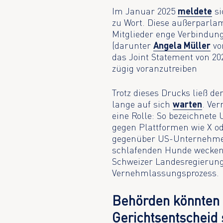
Im Januar 2025
meldete
si
zu Wort. Diese außerparla
Mitglieder enge Verbindung
(darunter
Angela Müller
v
das Joint Statement von 20
zügig voranzutreiben
Trotz dieses Drucks ließ 
lange auf sich
warten
. Ver
eine Rolle: So bezeichnet
gegen Plattformen wie X o
gegenüber US-Unternehmen
schlafenden Hunde wecken. 
Schweizer Landesregierung 
Vernehmlassungsprozess.
Behörden könnten 
Gerichtsentscheid