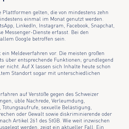
ne Plattformen gelten, die von mindestens zehn
indestens einmal im Monat genutzt werden.
sApp, LinkedIn, Instagram, Facebook, Snapchat,
rse Messenger-Dienste erfasst. Bei den
llem Google betroffen sein.
t ein Meldeverfahren vor. Die meisten großen
its über entsprechende Funktionen; grundlegend
er nicht. Auf X lassen sich Inhalte heute schon
ltem Standort sogar mit unterschiedlichen
verfahren auf Verstöße gegen des Schweizer
lungen, üble Nachrede, Verleumdung,
Tötungsaufrufe, sexuelle Belästigung,
brechen oder Gewalt sowie diskriminierende oder
ach Artikel 261 des StGB. Wie weit inzwischen
gelegt werden, zeigt ein aktueller Fall: Ein