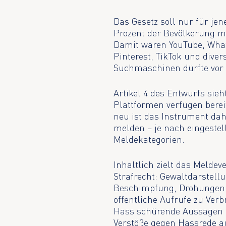
Das Gesetz soll nur für je
Prozent der Bevölkerung m
Damit wären YouTube, What
Pinterest, TikTok und dive
Suchmaschinen dürfte vor a
Artikel 4 des Entwurfs sieh
Plattformen verfügen bere
neu ist das Instrument dah
melden – je nach eingestel
Meldekategorien.
Inhaltlich zielt das Melde
Strafrecht: Gewaltdarstel
Beschimpfung, Drohungen, 
öffentliche Aufrufe zu Ver
Hass schürende Aussagen n
Verstöße gegen Hassrede aus