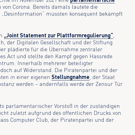
 von Corona. Bereits damals lautete die
d „Desinformation“ müssten konsequent bekämpft
in
„Joint Statement zur Plattformregulierung“
,
h, der Digitalen Gesellschaft und der Stiftung
er plädierte für die Übernahme zentraler
ces Act und stellte den Kampf gegen Hassrede
ntrum. Innerhalb mehrerer beteiligter
jedoch auf Widerstand. Die Piratenpartei und der
ten in einer eigenen
Stellungnahme
, der Staat
nstanz werden – andernfalls werde der Zensur Tür
ts parlamentarischer Vorstoß in der zuständigen
icht zuletzt aufgrund des öffentlichen Drucks von
aos Computer Club, der Piratenpartei und der