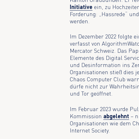
Initiative
ein, zu Hochzeiten
Forderung: „Hassrede“ un
werden.
Im Dezember 2022 folgte e
verfasst von AlgorithmWatc
Mercator Schweiz. Das Papi
Elemente des Digital Servi
und Desinformation ins Ze
Organisationen stieß dies 
Chaos Computer Club warn
dürfe nicht zur Wahrheitsi
und Tor geöffnet.
Im Februar 2023 wurde Pul
Kommission
abgelehnt
– n
Organisationen wie dem Ch
Internet Society.