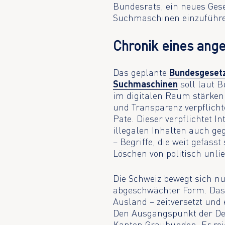
Bundesrats, ein neues Gese
Suchmaschinen einzuführ
Chronik eines ang
Das geplante
Bundesgeset
Suchmaschinen
soll laut 
im digitalen Raum stärken
und Transparenz verpflich
Pate. Dieser verpflichtet I
illegalen Inhalten auch g
– Begriffe, die weit gefas
Löschen von politisch unl
Die Schweiz bewegt sich nu
abgeschwächter Form. Das 
Ausland – zeitversetzt und
Den Ausgangspunkt der Deb
Kanton Graubünden. Er re