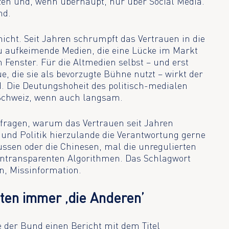
en und, wenn überhaupt, nur über Social Media.
nd.
nicht. Seit Jahren schrumpft das Vertrauen in die
eu aufkeimende Medien, die eine Lücke im Markt
n Fenster. Für die Altmedien selbst – und erst
ue, die sie als bevorzugte Bühne nutzt – wirkt der
. Die Deutungshoheit des politisch-medialen
 Schweiz, wenn auch langsam.
zu fragen, warum das Vertrauen seit Jahren
 und Politik hierzulande die Verantwortung gerne
Russen oder die Chinesen, mal die unregulierten
 intransparenten Algorithmen. Das Schlagwort
n, Missinformation.
ten immer ‚die Anderen’
e der Bund einen Bericht mit dem Titel