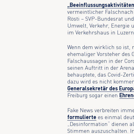
„Beeinflussungsaktivitäte
vermeintlicher Falschnachr
Rösti – SVP-Bundesrat und
Umwelt, Verkehr, Energie 
im Verkehrshaus in Luzern
Wenn dem wirklich so ist,
ehemaliger Vorsteher des 
Falschaussagen in der Coro
seinen Auftritt in der Aren
behauptete, das Covid-Zerti
dazu wird es nicht kommen
Generalsekretär des Europ
Freiburg sogar einen
Ehren
Fake News verbreiten imme
formulierte
es einmal deut
„Desinformation“ dienen a
Stimmen auszuschalten. In 