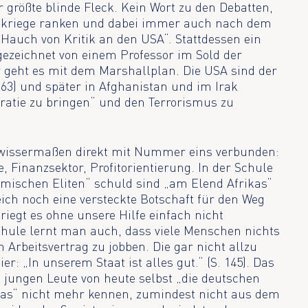
r größte blinde Fleck. Kein Wort zu den Debatten,
ltkriege ranken und dabei immer auch nach dem
„Hauch von Kritik an den USA“. Stattdessen ein
gezeichnet von einem Professor im Sold der
r geht es mit dem Marshallplan. Die USA sind der
. 63) und später in Afghanistan und im Irak
atie zu bringen“ und den Terrorismus zu
gewissermaßen direkt mit Nummer eins verbunden:
, Finanzsektor, Profitorientierung. In der Schule
imischen Eliten“ schuld sind „am Elend Afrikas“
eich noch eine versteckte Botschaft für den Weg
riegt es ohne unsere Hilfe einfach nicht
 Schule lernt man auch, dass viele Menschen nichts
 Arbeitsvertrag zu jobben. Die gar nicht allzu
er: „In unserem Staat ist alles gut.“ (S. 145). Das
e jungen Leute von heute selbst „die deutschen
as“ nicht mehr kennen, zumindest nicht aus dem