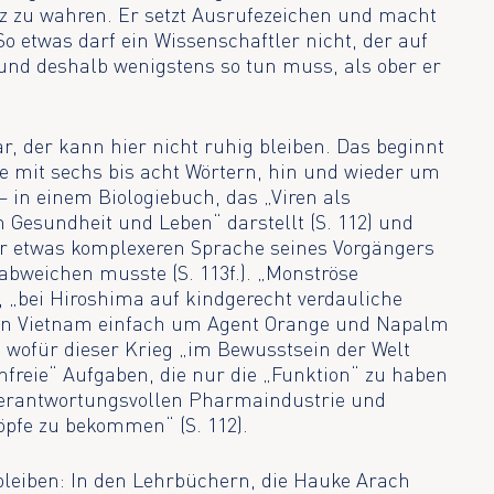
nz zu wahren. Er setzt Ausrufezeichen und macht
 So etwas darf ein Wissenschaftler nicht, der auf
t und deshalb wenigstens so tun muss, als ober er
.
r, der kann hier nicht ruhig bleiben. Das beginnt
ze mit sechs bis acht Wörtern, hin und wieder um
 – in einem Biologiebuch, das „Viren als
Gesundheit und Leben“ darstellt (S. 112) und
er etwas komplexeren Sprache seines Vorgängers
) abweichen musste (S. 113f.). „Monströse
 „bei Hiroshima auf kindgerecht verdauliche
nd in Vietnam einfach um Agent Orange und Napalm
 wofür dieser Krieg „im Bewusstsein der Welt
innfreie“ Aufgaben, die nur die „Funktion“ zu haben
 verantwortungsvollen Pharmaindustrie und
Köpfe zu bekommen“ (S. 112).
bleiben: In den Lehrbüchern, die Hauke Arach