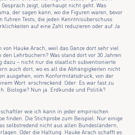
 Gespräch zeigt, überhaupt nicht geht. Was
ama, der sagen kann, wo die Figuren waren, bevor
n führen Tests, die jeden Kenntnisüberschuss
klichkeiten auf eine Zahl reduzieren oder auf Ja
von Hauke Arach, weil das Ganze dort sehr viel
in den Lehrbüchern? Was stand dort vor 30 Jahren
 dazu – nicht nur die staatlich subventionierte
ern auch dort, wo es all die Abhängigkeiten nicht
öpfen ausgehen, vom Konformitätsdruck, von der
inem Wort: erschreckend. Oder: Es war fast zu
h. Biologie? Nun ja. Erdkunde und Politik?
nschaftler wie ich kann in jeder empirischen
pe finden. Die Stichprobe zum Beispiel. Nur einige
s selbstredend nicht aus allen Bundesländern,
rlagen. Oder die Haltung. Hauke Arach schafft es