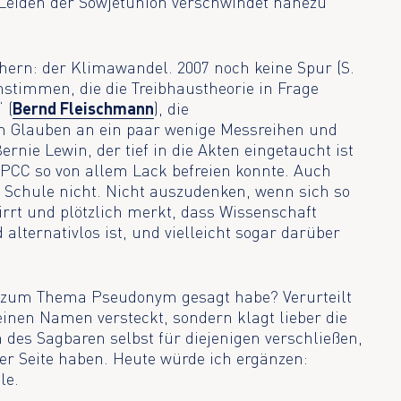
 Leiden der Sowjetunion verschwindet nahezu
hern: der Klimawandel. 2007 noch keine Spur (S.
enstimmen, die die Treibhaustheorie in Frage
 (
Bernd Fleischmann
), die
n Glauben an ein paar wenige Messreihen und
nie Lewin, der tief in die Akten eingetaucht ist
 IPCC so von allem Lack befreien konnte. Auch
r Schule nicht. Nicht auszudenken, wenn sich so
irrt und plötzlich merkt, dass Wissenschaft
alternativlos ist, und vielleicht sogar darüber
 zum Thema Pseudonym gesagt habe? Verurteilt
inen Namen versteckt, sondern klagt lieber die
des Sagbaren selbst für diejenigen verschließen,
rer Seite haben. Heute würde ich ergänzen:
le.