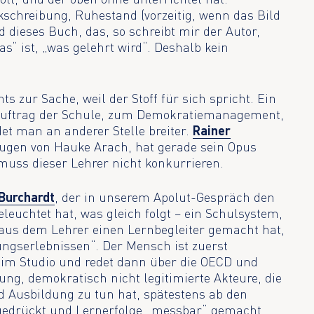
kschreibung, Ruhestand (vorzeitig, wenn das Bild
d dieses Buch, das, so schreibt mir der Autor,
as“ ist, „was gelehrt wird“. Deshalb kein
 zur Sache, weil der Stoff für sich spricht. Ein
auftrag der Schule, zum Demokratiemanagement,
det man an anderer Stelle breiter.
Rainer
eugen von Hauke Arach, hat gerade sein Opus
uss dieser Lehrer nicht konkurrieren.
Burchardt
, der in unserem Apolut-Gespräch den
euchtet hat, was gleich folgt – ein Schulsystem,
us dem Lehrer einen Lernbegleiter gemacht hat,
ngserlebnissen“. Der Mensch ist zuerst
 im Studio und redet dann über die OECD und
ung, demokratisch nicht legitimierte Akteure, die
d Ausbildung zu tun hat, spätestens ab den
gedrückt und Lernerfolge „messbar“ gemacht