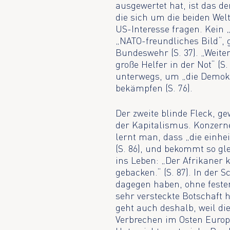
ausgewertet hat, ist das de
die sich um die beiden We
US-Interesse fragen. Kein 
„NATO-freundliches Bild“, 
Bundeswehr (S. 37). „Weite
große Helfer in der Not“ (S
unterwegs, um „die Demokr
bekämpfen (S. 76).
Der zweite blinde Fleck, 
der Kapitalismus. Konzerne
lernt man, dass „die einhe
(S. 86), und bekommt so gl
ins Leben: „Der Afrikaner k
gebacken.“ (S. 87). In der
dagegen haben, ohne festen
sehr versteckte Botschaft hi
geht auch deshalb, weil di
Verbrechen im Osten Europ