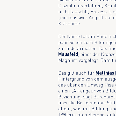
Disziplinarverfahren, Kran
nicht täuscht), Prozess. Un
„ein massiver Angriff auf d
Klarname.
Der Name tut am Ende nichts
paar Seiten zum Bildungs
zur Indoktrination. Das fin
Mausfeld
, einer der Kronz
Magnum vorgelegt. Damit m
Das gilt auch für
Matthias 
Hintergrund von dem ausgel
das über den Umweg Pisa a
einen „Arrangeur von Bildu
Beziehung, sagt Burchardt
über die Bertelsmann-Stift
allem, was mit Bildung un
1990ern ihren Stempel auf