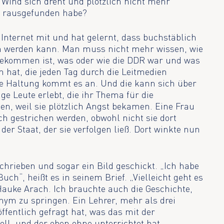
Wind sich dreht und plötzlich nicht mehr
te rausgefunden habe?
 Internet mit und hat gelernt, dass buchstäblich
n werden kann. Man muss nicht mehr wissen, wie
gekommen ist, was oder wie die DDR war und was
ch hat, die jeden Tag durch die Leitmedien
 die Haltung kommt es an. Und die kann sich über
ge Leute erlebt, die ihr Thema für die
n, weil sie plötzlich Angst bekamen. Eine Frau
h gestrichen werden, obwohl nicht sie dort
er Staat, der sie verfolgen ließ. Dort winkte nun
hrieben und sogar ein Bild geschickt. „Ich habe
uch“, heißt es in seinem Brief. „Vielleicht geht es
 Hauke Arach. Ich brauchte auch die Geschichte,
ym zu springen. Ein Lehrer, mehr als drei
ffentlich gefragt hat, was das mit der
oll, und der oben ohne unterrichtet hat.