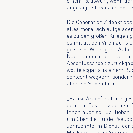
einem Rauswurf, wenn der 
angesagt ist, was ich heu
Die Generation Z denkt das
alles moralisch aufgelade
es zu den großen Kriegen 
es mit all den Viren auf si
geistern. Wichtig ist: Auf
Nacht ändern. Ich habe jun
Abschlussarbeit zurückgabe
wollte sogar aus einem Buc
schlecht wegkam, sondern d
aber ein Stipendium.
„Hauke Arach“ hat mir gesc
gern ein Gesicht zu einem B
Ihnen auch so.“ Ja, lieber
um über die Hürde Pseudon
Jahrzehnte im Dienst, der ö
Maskenpflicht in Schulen s