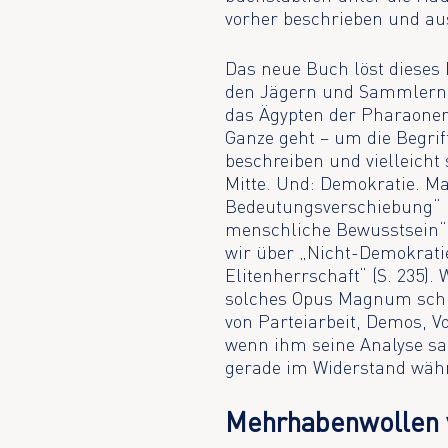
vorher beschrieben und a
Das neue Buch löst dieses 
den Jägern und Sammlern f
das Ägypten der Pharaonen
Ganze geht – um die Begriff
beschreiben und vielleicht
Mitte. Und: Demokratie. Ma
Bedeutungsverschiebung“ u
menschliche Bewusstsein“.
wir über „Nicht-Demokrati
Elitenherrschaft“ (S. 235)
solches Opus Magnum schre
von Parteiarbeit, Demos, V
wenn ihm seine Analyse sagt
gerade im Widerstand wäh
Mehrhabenwollen v