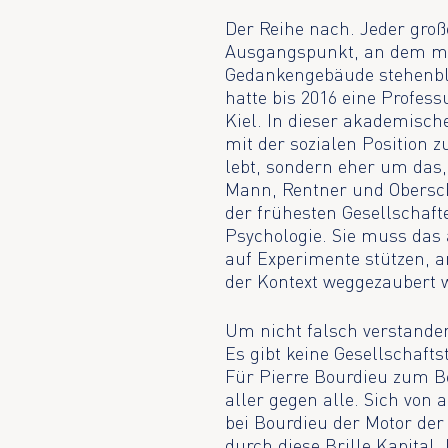
Der Reihe nach. Jeder groß
Ausgangspunkt, an dem man
Gedankengebäude stehenble
hatte bis 2016 eine Profess
Kiel. In dieser akademisch
mit der sozialen Position
lebt, sondern eher um da
Mann, Rentner und Obersch
der frühesten Gesellschaft
Psychologie. Sie muss das 
auf Experimente stützen, 
der Kontext weggezaubert 
Um nicht falsch verstanden
Es gibt keine Gesellschaft
Für Pierre Bourdieu zum Be
aller gegen alle. Sich von 
bei Bourdieu der Motor der 
durch diese Brille Kapital