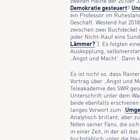
zweiten Hälfte der 2010er 
Demokratie gesteuert
?
Und
ein Professor im Ruhestand 
Geschäft. Westend hat 201
zwischen zwei Buchdeckel 
jeder Nicht-Kauf eine Sün
Lämmer?
“). Es folgten ei
Auskopplung, selbstverstän
„Angst und Macht“. Dann 
Es ist nicht so, dass Rain
Vortrag über „Angst und Ma
Teleakademie des SWR gescha
Unterschrift unter dem W
beide ebenfalls erschienen
langes Vorwort zum „
Umgek
Analytisch brillant, aber 
Nöten seiner Fans, die sic
in einer Zeit, in der all da
buchstäblich unter die Hau