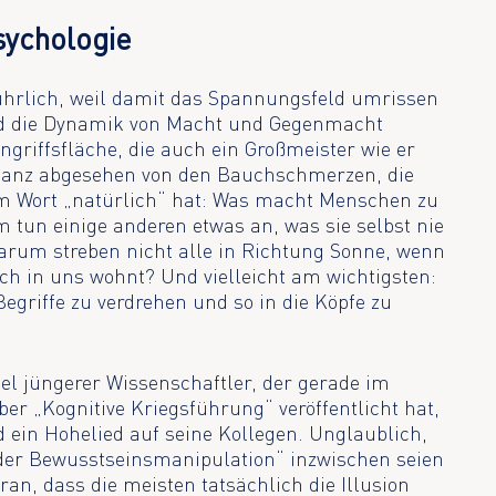
sychologie
sführlich, weil damit das Spannungsfeld umrissen
ld die Dynamik von Macht und Gegenmacht
Angriffsfläche, die auch ein Großmeister wie er
 Ganz abgesehen von den Bauchschmerzen, die
dem Wort „natürlich“ hat: Was macht Menschen zu
n einige anderen etwas an, was sie selbst nie
arum streben nicht alle in Richtung Sonne, wenn
h in uns wohnt? Und vielleicht am wichtigsten:
Begriffe zu verdrehen und so in die Köpfe zu
iel jüngerer Wissenschaftler, der gerade im
ber „Kognitive Kriegsführung“ veröffentlicht hat,
 ein Hohelied auf seine Kollegen. Unglaublich,
 der Bewusstseinsmanipulation“ inzwischen seien
an, dass die meisten tatsächlich die Illusion