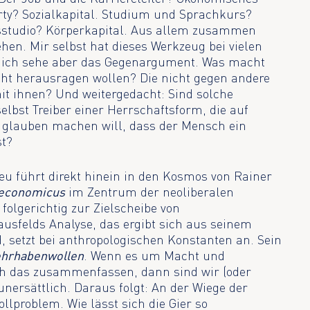
rty? Sozialkapital. Studium und Sprachkurs?
essstudio? Körperkapital. Aus allem zusammen
hen. Mir selbst hat dieses Werkzeug bei vielen
 ich sehe aber das Gegenargument. Was macht
ht herausragen wollen? Die nicht gegen andere
it ihnen? Und weitergedacht: Sind solche
elbst Treiber einer Herrschaftsform, die auf
s glauben machen will, dass der Mensch ein
st?
u führt direkt hinein in den Kosmos von Rainer
economicus
im Zentrum der neoliberalen
 folgerichtig zur Zielscheibe von
Mausfelds Analyse, das ergibt sich aus seinem
 setzt bei anthropologischen Konstanten an. Sein
hrhabenwollen
. Wenn es um Macht und
ich das zusammenfassen, dann sind wir (oder
unersättlich. Daraus folgt: An der Wiege der
llproblem. Wie lässt sich die Gier so