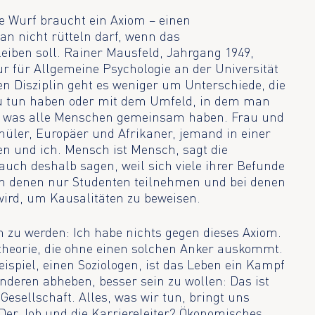
e Wurf braucht ein Axiom – einen
 nicht rütteln darf, wenn das
iben soll. Rainer Mausfeld, Jahrgang 1949,
ur für Allgemeine Psychologie an der Universität
en Disziplin geht es weniger um Unterschiede, die
 zu tun haben oder mit dem Umfeld, in dem man
s, was alle Menschen gemeinsam haben. Frau und
üler, Europäer und Afrikaner, jemand in einer
en und ich. Mensch ist Mensch, sagt die
auch deshalb sagen, weil sich viele ihrer Befunde
an denen nur Studenten teilnehmen und bei denen
wird, um Kausalitäten zu beweisen.
 zu werden: Ich habe nichts gegen dieses Axiom.
stheorie, die ohne einen solchen Anker auskommt.
ispiel, einen Soziologen, ist das Leben ein Kampf
anderen abheben, besser sein zu wollen: Das ist
Gesellschaft. Alles, was wir tun, bringt uns
. Der Job und die Karriereleiter? Ökonomisches