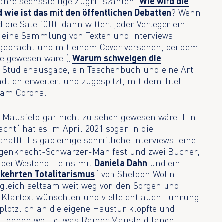
Jahre sechsstellige Zugriffszahlen.
Wie wird die
 wie ist das mit den öffentlichen Debatten
? Wenn
die Säle füllt, dann wittert jeder Verleger ein
8 eine Sammlung von Texten und Interviews
gebracht und mit einem Cover versehen, bei dem
de gewesen wäre („
Warum schweigen die
ne Studienausgabe, ein Taschenbuch und eine Art
dlich erweitert und zugespitzt, mit dem Titel
kam Corona.
er Mausfeld gar nicht zu sehen gewesen wäre. Ein
cht“ hat es im April 2021 sogar in die
fft. Es gab einige schriftliche Interviews, eine
agenknecht-Schwarzer-Manifest und zwei Bücher,
 bei Westend – eins mit
Daniela Dahn
und ein
ehrten Totalitarismus
“ von Sheldon Wolin.
zugleich seltsam weit weg von den Sorgen und
h Klartext wünschten und vielleicht auch Führung
s plötzlich an die eigene Haustür klopfte und
t gehen wollte, was Rainer Mausfeld lange